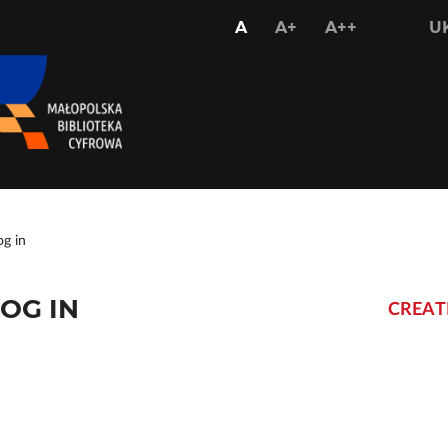
USTAW
USTAW
USTAW
A
A+
A++
U
STANDARDOWY
WIĘKSZY
NAJWIĘKS
ROZMIAR
ROZMIAR
ROZMIAR
CZCIONKI
CZCIONKI
CZCIONKI
og in
OG IN
CREAT