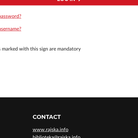
password?
username?
ds marked with this sign are mandatory
CONTACT
www.rajska.info
biblioteka@rajska.info