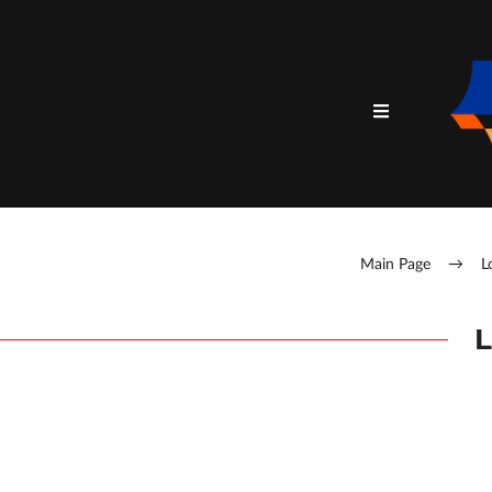
Main Page
→
L
L