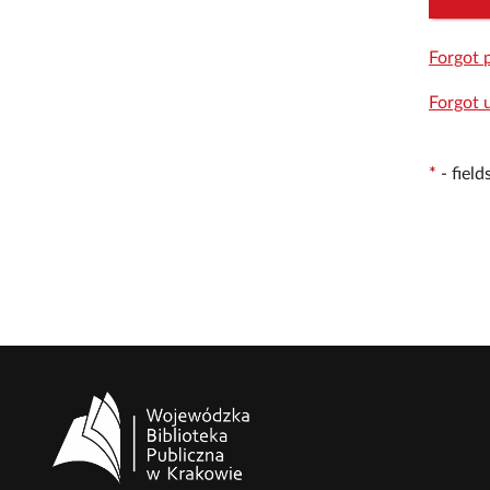
Forgot 
Forgot 
*
-
fiel