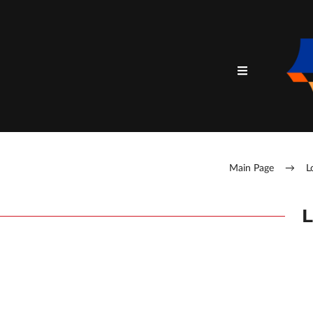
Main Page
→
L
L