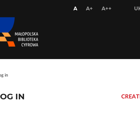
USTAW
USTAW
USTAW
A
A+
A++
U
STANDARDOWY
WIĘKSZY
NAJWIĘKS
ROZMIAR
ROZMIAR
ROZMIAR
CZCIONKI
CZCIONKI
CZCIONKI
og in
OG IN
CREAT