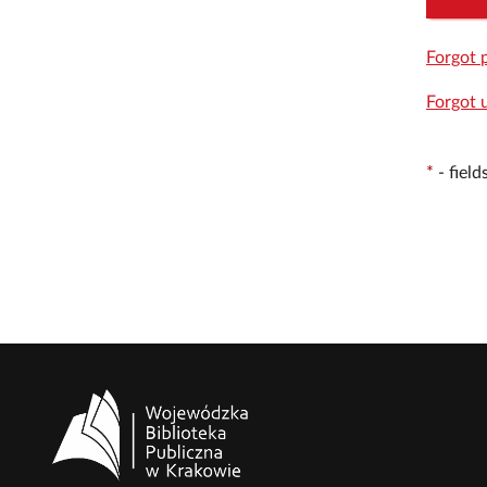
Forgot 
Forgot 
*
-
fiel