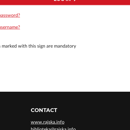
password?
username?
ds marked with this sign are mandatory
CONTACT
www.rajska.info
biblioteka@rajska.info