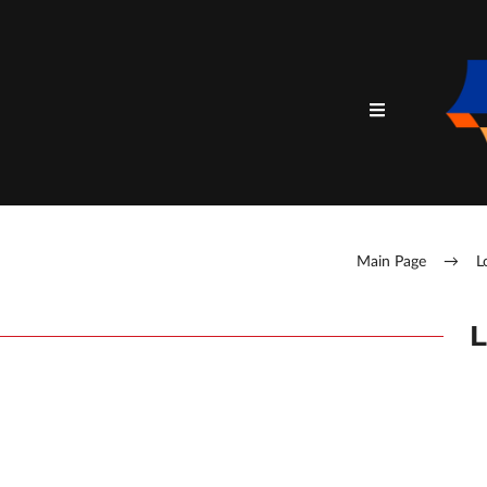
Main Page
→
L
L