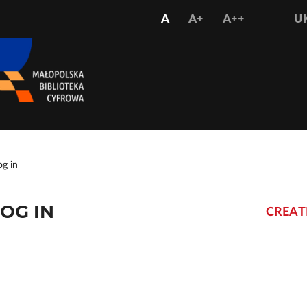
USTAW
USTAW
USTAW
A
A+
A++
U
STANDARDOWY
WIĘKSZY
NAJWIĘKS
ROZMIAR
ROZMIAR
ROZMIAR
CZCIONKI
CZCIONKI
CZCIONKI
og in
OG IN
CREAT