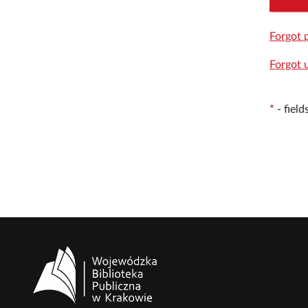
Forgot 
Forgot 
*
-
fiel