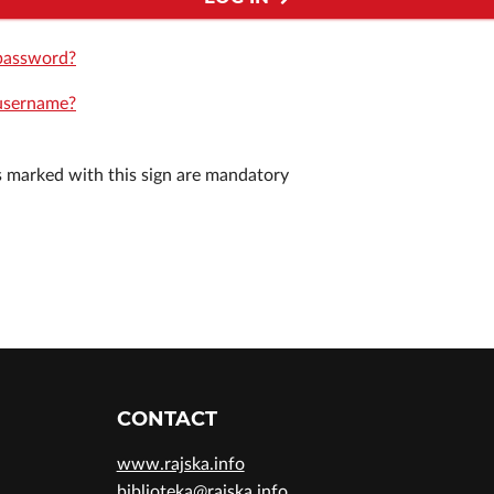
password?
username?
ds marked with this sign are mandatory
CONTACT
www.rajska.info
biblioteka@rajska.info