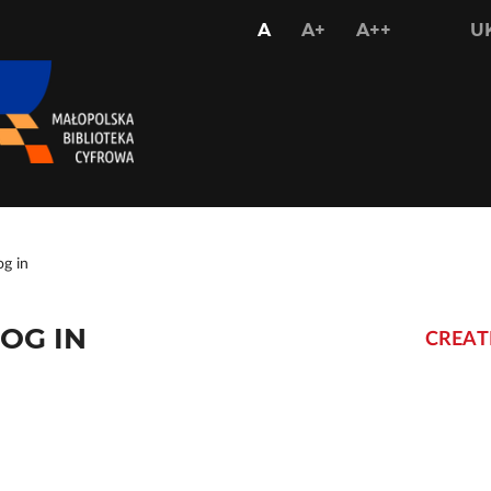
USTAW
USTAW
USTAW
A
A+
A++
U
STANDARDOWY
WIĘKSZY
NAJWIĘKS
ROZMIAR
ROZMIAR
ROZMIAR
CZCIONKI
CZCIONKI
CZCIONKI
og in
OG IN
CREAT