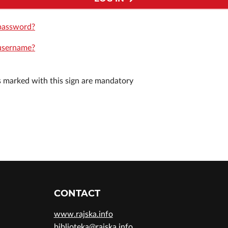
password?
username?
ds marked with this sign are mandatory
CONTACT
www.rajska.info
biblioteka@rajska.info