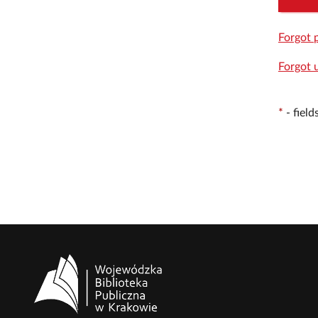
Forgot 
Forgot 
*
-
fiel