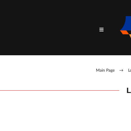
Main Page
→
L
L