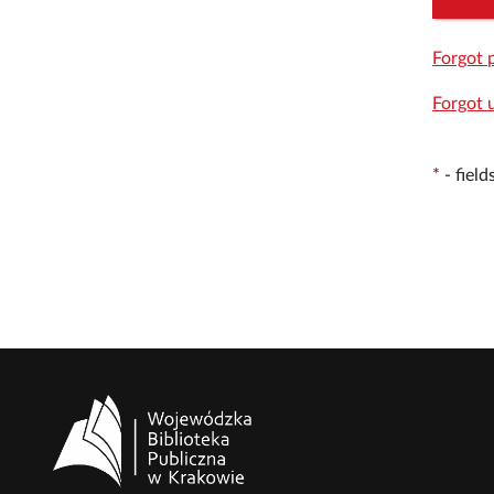
Forgot 
Forgot 
*
-
fiel