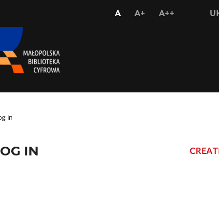
USTAW
USTAW
USTAW
A
A+
A++
U
STANDARDOWY
WIĘKSZY
NAJWIĘKS
ROZMIAR
ROZMIAR
ROZMIAR
CZCIONKI
CZCIONKI
CZCIONKI
og in
OG IN
CREAT