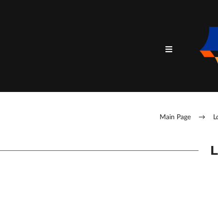
Main Page
→
L
L