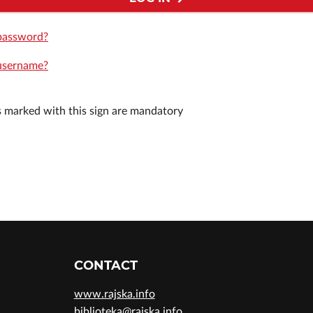
password?
username?
ds marked with this sign are mandatory
CONTACT
www.rajska.info
biblioteka@rajska.info