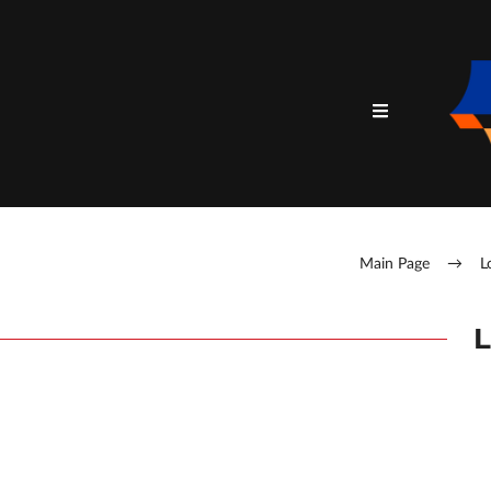
Main Page
→
L
L