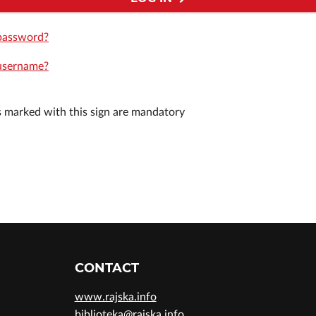
password?
username?
ds marked with this sign are mandatory
CONTACT
www.rajska.info
biblioteka@rajska.info