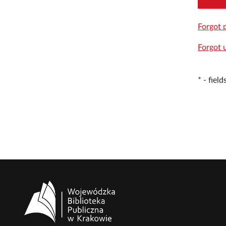
Forgot 
Forgot 
*
-
fiel