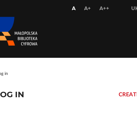
USTAW
USTAW
USTAW
A
A+
A++
U
STANDARDOWY
WIĘKSZY
NAJWIĘKS
ROZMIAR
ROZMIAR
ROZMIAR
CZCIONKI
CZCIONKI
CZCIONKI
og in
OG IN
CREAT