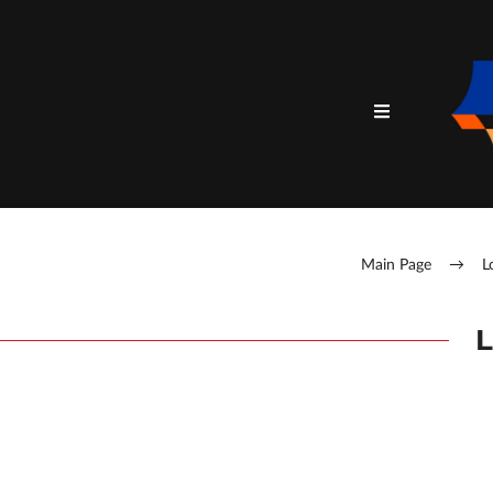
Main Page
→
L
L