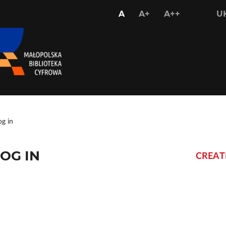
USTAW
USTAW
USTAW
A
A+
A++
U
STANDARDOWY
WIĘKSZY
NAJWIĘKS
ROZMIAR
ROZMIAR
ROZMIAR
CZCIONKI
CZCIONKI
CZCIONKI
og in
OG IN
CREAT