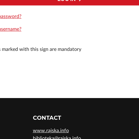
password?
username?
ds marked with this sign are mandatory
CONTACT
www.rajska.info
biblioteka@rajska.info