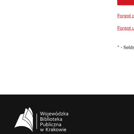
Forgot 
Forgot 
*
-
fiel