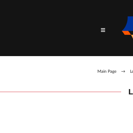
Main Page
→
L
L