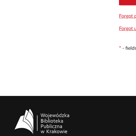
Forgot 
Forgot 
*
-
fiel