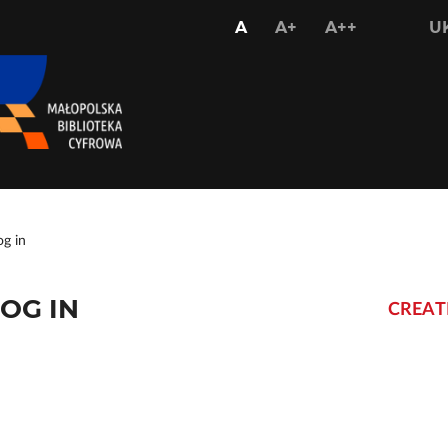
USTAW
USTAW
USTAW
A
A+
A++
U
STANDARDOWY
WIĘKSZY
NAJWIĘKS
ROZMIAR
ROZMIAR
ROZMIAR
CZCIONKI
CZCIONKI
CZCIONKI
og in
OG IN
CREAT