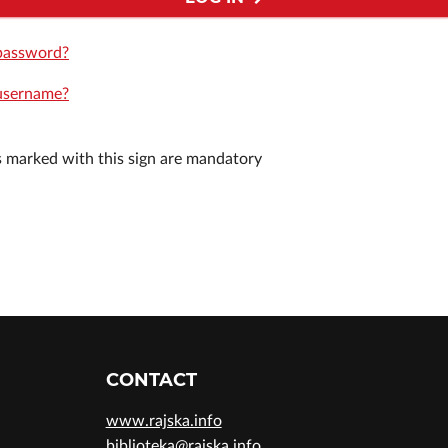
password?
username?
ds marked with this sign are mandatory
CONTACT
www.rajska.info
biblioteka@rajska.info