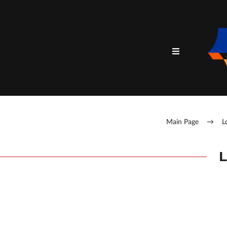
Main Page
→
L
L