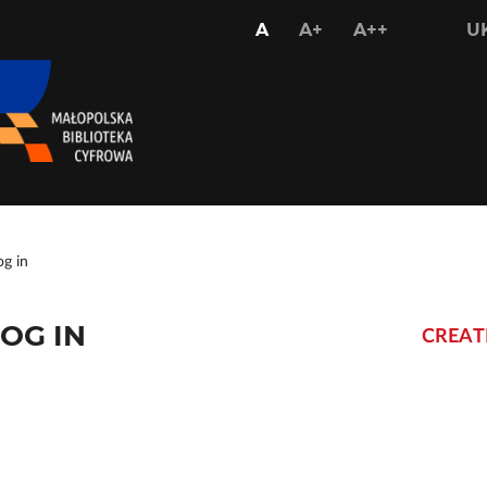
USTAW
USTAW
USTAW
A
A+
A++
U
STANDARDOWY
WIĘKSZY
NAJWIĘKS
ROZMIAR
ROZMIAR
ROZMIAR
CZCIONKI
CZCIONKI
CZCIONKI
og in
OG IN
CREAT