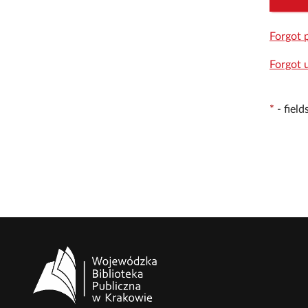
Forgot 
Forgot 
*
-
fiel