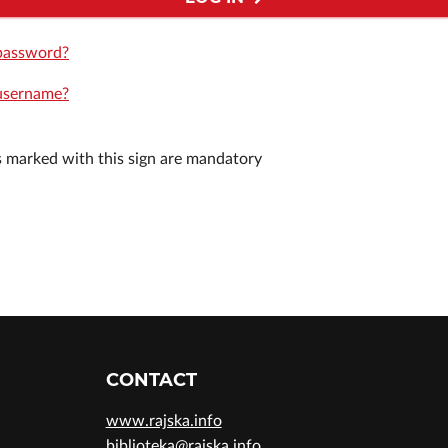
password?
username?
ds marked with this sign are mandatory
CONTACT
www.rajska.info
biblioteka@rajska.info