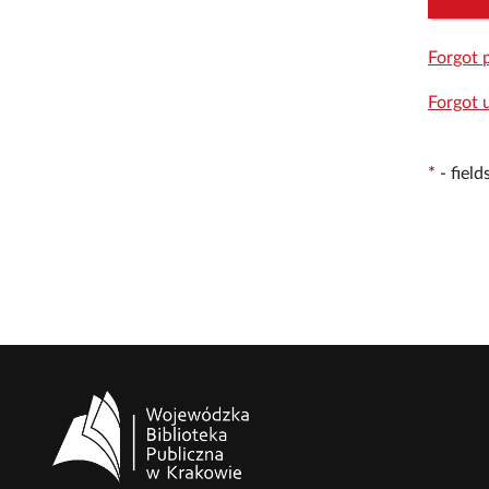
Forgot 
Forgot 
*
-
fiel