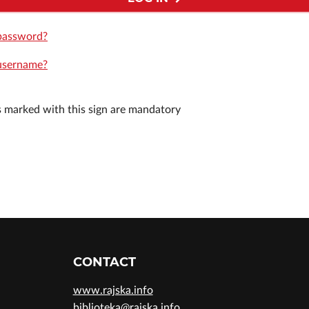
password?
username?
ds marked with this sign are mandatory
CONTACT
www.rajska.info
biblioteka@rajska.info