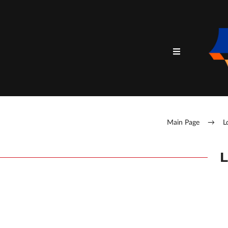
Main Page
→
L
L