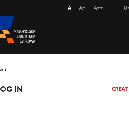
USTAW
USTAW
USTAW
A
A+
A++
U
STANDARDOWY
WIĘKSZY
NAJWIĘKS
ROZMIAR
ROZMIAR
ROZMIAR
CZCIONKI
CZCIONKI
CZCIONKI
og in
OG IN
CREAT