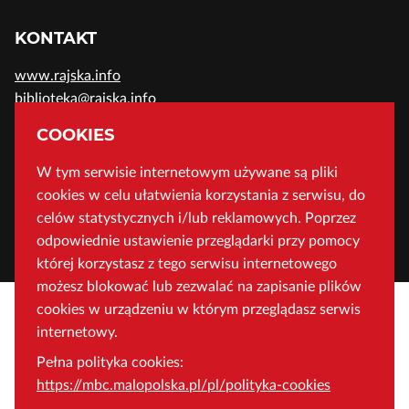
KONTAKT
www.rajska.info
biblioteka@rajska.info
telefon: (+48) 12 37-52-200
COOKIES
W tym serwisie internetowym używane są pliki
ADRES
cookies w celu ułatwienia korzystania z serwisu, do
Wojewódzka Biblioteka Publiczna w Krakowie
celów statystycznych i/lub reklamowych. Poprzez
odpowiednie ustawienie przeglądarki przy pomocy
ul. Rajska 1 31-124 Kraków, Polska
której korzystasz z tego serwisu internetowego
możesz blokować lub zezwalać na zapisanie plików
cookies w urządzeniu w którym przeglądasz serwis
internetowy.
Pełna polityka cookies:
https://mbc.malopolska.pl/pl/polityka-cookies