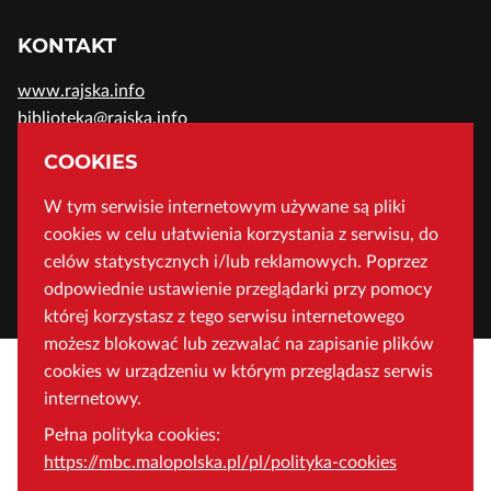
KONTAKT
www.rajska.info
biblioteka@rajska.info
telefon: (+48) 12 37-52-200
COOKIES
W tym serwisie internetowym używane są pliki
ADRES
cookies w celu ułatwienia korzystania z serwisu, do
Wojewódzka Biblioteka Publiczna w Krakowie
celów statystycznych i/lub reklamowych. Poprzez
odpowiednie ustawienie przeglądarki przy pomocy
ul. Rajska 1 31-124 Kraków, Polska
której korzystasz z tego serwisu internetowego
możesz blokować lub zezwalać na zapisanie plików
cookies w urządzeniu w którym przeglądasz serwis
internetowy.
Pełna polityka cookies:
https://mbc.malopolska.pl/pl/polityka-cookies