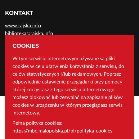
KONTAKT
www.rajska.info
biblioteka@rajska.info
telefon: (+48) 12 37-52-200
COOKIES
W tym serwisie internetowym używane są pliki
ADRES
cookies w celu ułatwienia korzystania z serwisu, do
Wojewódzka Biblioteka Publiczna w Krakowie
celów statystycznych i/lub reklamowych. Poprzez
odpowiednie ustawienie przeglądarki przy pomocy
ul. Rajska 1 31-124 Kraków, Polska
której korzystasz z tego serwisu internetowego
możesz blokować lub zezwalać na zapisanie plików
cookies w urządzeniu w którym przeglądasz serwis
internetowy.
Pełna polityka cookies:
https://mbc.malopolska.pl/pl/polityka-cookies