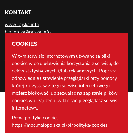
KONTAKT
www.rajska.info
biblioteka@rajska.info
telefon: (+48) 12 37-52-200
COOKIES
W tym serwisie internetowym używane są pliki
ADRES
cookies w celu ułatwienia korzystania z serwisu, do
Wojewódzka Biblioteka Publiczna w Krakowie
celów statystycznych i/lub reklamowych. Poprzez
odpowiednie ustawienie przeglądarki przy pomocy
ul. Rajska 1 31-124 Kraków, Polska
której korzystasz z tego serwisu internetowego
możesz blokować lub zezwalać na zapisanie plików
cookies w urządzeniu w którym przeglądasz serwis
internetowy.
Pełna polityka cookies:
https://mbc.malopolska.pl/pl/polityka-cookies