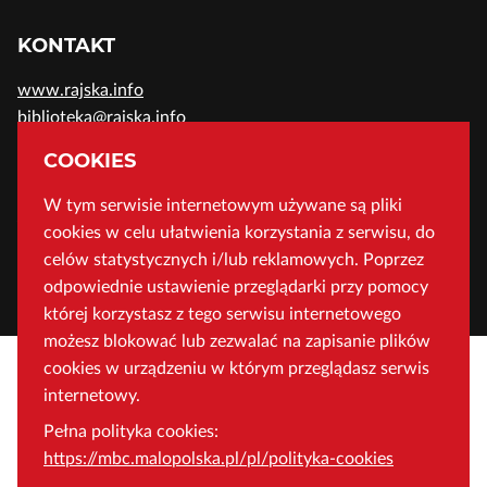
KONTAKT
www.rajska.info
biblioteka@rajska.info
telefon: (+48) 12 37-52-200
COOKIES
W tym serwisie internetowym używane są pliki
ADRES
cookies w celu ułatwienia korzystania z serwisu, do
Wojewódzka Biblioteka Publiczna w Krakowie
celów statystycznych i/lub reklamowych. Poprzez
odpowiednie ustawienie przeglądarki przy pomocy
ul. Rajska 1 31-124 Kraków, Polska
której korzystasz z tego serwisu internetowego
możesz blokować lub zezwalać na zapisanie plików
cookies w urządzeniu w którym przeglądasz serwis
internetowy.
Pełna polityka cookies:
https://mbc.malopolska.pl/pl/polityka-cookies