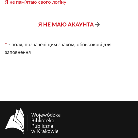
Я не пам’ятаю свого логіну
Я НЕ МАЮ АКАУНТА
*
-
поля, позначені цим знаком, обов'язкові для
заповнення