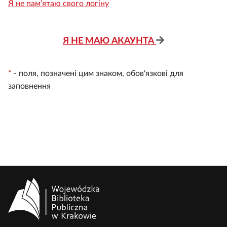
Я не пам’ятаю свого логіну
Я НЕ МАЮ АКАУНТА
*
-
поля, позначені цим знаком, обов'язкові для
заповнення