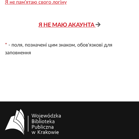
Я не пам’ятаю свого логіну
Я НЕ МАЮ АКАУНТА
*
-
поля, позначені цим знаком, обов'язкові для
заповнення