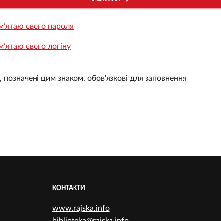
м’ятаю свого пароля
м’ятаю свого логіну
, позначені цим знаком, обов'язкові для заповнення
КОНТАКТИ
www.rajska.info
biblioteka@rajska.info