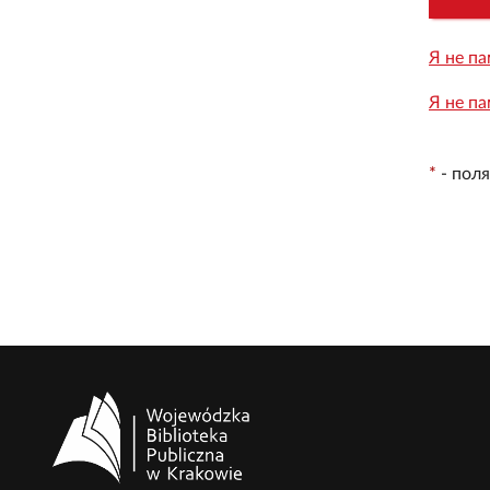
Я не па
Я не па
*
-
поля