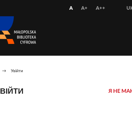
USTAW
USTAW
USTAW
A
A+
A++
U
STANDARDOWY
WIĘKSZY
NAJWIĘKS
ROZMIAR
ROZMIAR
ROZMIAR
CZCIONKI
CZCIONKI
CZCIONKI
→
Увійти
ВІЙТИ
Я НЕ МА