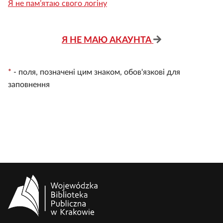
Я не пам’ятаю свого логіну
Я НЕ МАЮ АКАУНТА
*
-
поля, позначені цим знаком, обов'язкові для
заповнення