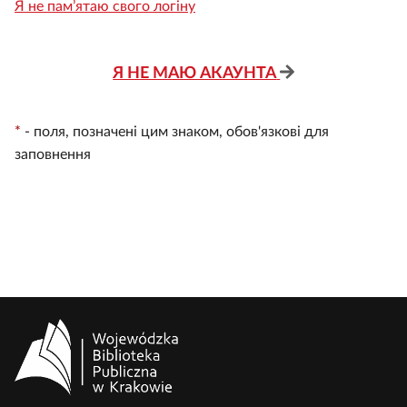
Я не пам’ятаю свого логіну
Я НЕ МАЮ АКАУНТА
*
-
поля, позначені цим знаком, обов'язкові для
заповнення