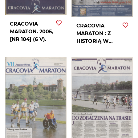
CRACOVIA
CRACOVIA
MARATON. 2005,
MARATON : Z
[NR 104] (6 V).
HISTORIĄ W
TLE. 2009, [NR
96] (24 IV).