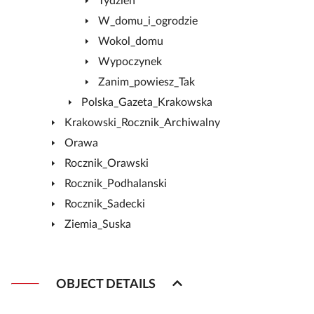
Tydzien
W_domu_i_ogrodzie
Wokol_domu
Wypoczynek
Zanim_powiesz_Tak
Polska_Gazeta_Krakowska
Krakowski_Rocznik_Archiwalny
Orawa
Rocznik_Orawski
Rocznik_Podhalanski
Rocznik_Sadecki
Ziemia_Suska
OBJECT DETAILS