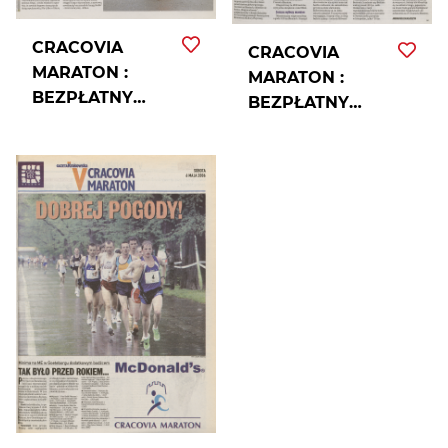
CRACOVIA
CRACOVIA
MARATON :
MARATON :
BEZPŁATNY
BEZPŁATNY
DODATEK
DODATEK
"POLSKI
GAZETY
GAZETY
KRAKOWSKIEJ.
KRAKOWSKIEJ".
2007, [NR 103] (4
2008, [NR 103]
V).
(2/3/4 V).