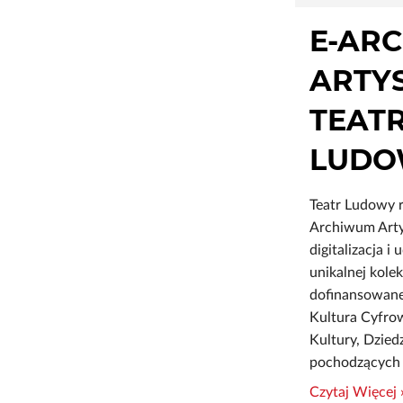
E-AR
ARTY
TEAT
LUDO
Teatr Ludowy r
Archiwum Arty
digitalizacja i
unikalnej kole
dofinansowan
Kultura Cyfro
Kultury, Dzie
pochodzących
Czytaj Więcej 