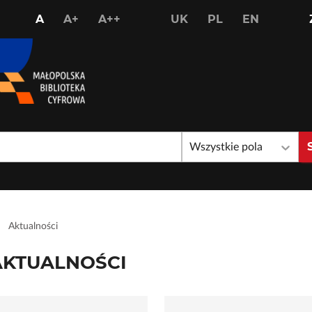
USTAW
USTAW
USTAW
A
A+
A++
UK
PL
EN
STANDARDOWY
WIĘKSZY
NAJWIĘKSZY
ROZMIAR
ROZMIAR
ROZMIAR
CZCIONKI
CZCIONKI
CZCIONKI
Wszystkie pola
Aktualności
AKTUALNOŚCI