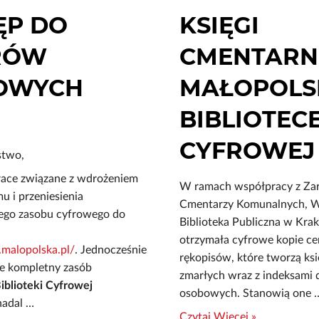
ĘP DO
KSIĘGI
RÓW
CMENTARN
OWYCH
MAŁOPOLS
BIBLIOTEC
CYFROWEJ
stwo,
ace związane z wdrożeniem
W ramach współpracy z Za
 i przeniesienia
Cmentarzy Komunalnych, 
go zasobu cyfrowego do
Biblioteka Publiczna w Kra
otrzymała cyfrowe kopie c
malopolska.pl/
. Jednocześnie
rękopisów, które tworzą księ
że kompletny zasób
zmarłych wraz z indeksami
iblioteki Cyfrowej
osobowych. Stanowią one 
nadal …
Czytaj Więcej »