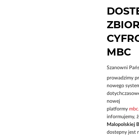
DOST
ZBIO
CYFR
MBC
Szanowni Pań
prowadzimy pr
nowego systemu
dotychczasowe
nowej
platformy
mbc.
informujemy, 
Malopolskiej B
dostepny jest 