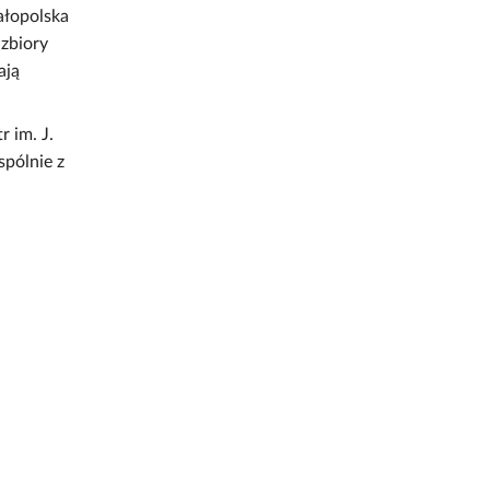
ałopolska
 zbiory
ają
 im. J.
pólnie z