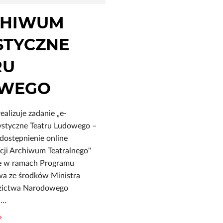
CHIWUM
STYCZNE
RU
WEGO
ealizuje zadanie „e-
styczne Teatru Ludowego –
 udostępnienie online
kcji Archiwum Teatralnego"
e w ramach Programu
wa ze środków Ministra
dzictwa Narodowego
 …
»