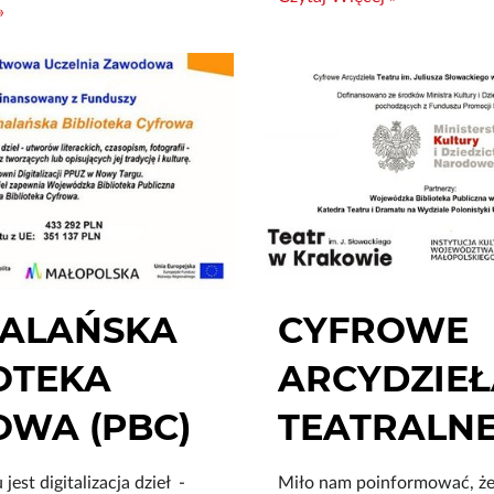
»
ALAŃSKA
CYFROWE
OTEKA
ARCYDZIE
OWA (PBC)
TEATRALN
jest digitalizacja dzieł -
Miło nam poinformować, że 