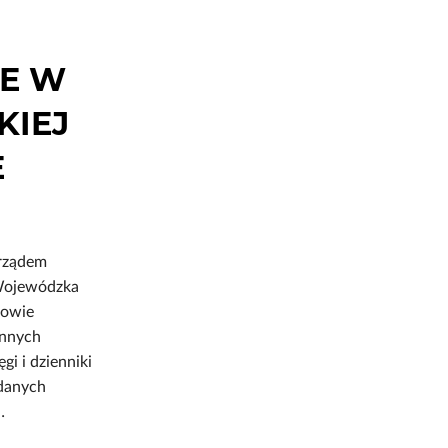
E W
KIEJ
E
rządem
Wojewódzka
kowie
ennych
gi i dzienniki
 danych
…