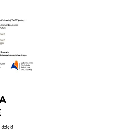
ŁA
E
dzięki