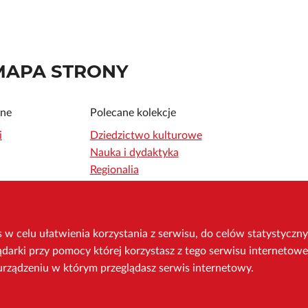
MAPA STRONY
ne
Polecane kolekcje
i
Dziedzictwo kulturowe
Nauka i dydaktyka
Regionalia
rywatności
Czasopisma
ej Biblioteki
Zbiory specjalne
 w Krakowie
w celu ułatwienia korzystania z serwisu, do celów statystyczny
okies
darki przy pomocy której korzystasz z tego serwisu internetow
 MBC
urządzeniu w którym przeglądasz serwis internetowy.
 dostępności
 dla