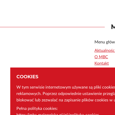
Menu głów
Aktualnośc
O MBC
Kontakt
Polityka p
COOKIES
Wojewódzki
Publicznej
W tym serwisie internetowym używane są pliki cookies 
Polityka co
reklamowych. Poprzez odpowiednie ustawienie przeglą
Regulamin
blokować lub zezwalać na zapisanie plików cookies w 
Deklaracja
Q&A
Pełna polityka cookies:
Przewodnik