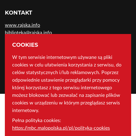
KONTAKT
www.rajska.info
biblioteka@rajska.info
telefon: (+48) 12 37-52-200
COOKIES
W tym serwisie internetowym używane są pliki
ADRES
cookies w celu ułatwienia korzystania z serwisu, do
Wojewódzka Biblioteka Publiczna w Krakowie
celów statystycznych i/lub reklamowych. Poprzez
odpowiednie ustawienie przeglądarki przy pomocy
ul. Rajska 1 31-124 Kraków, Polska
której korzystasz z tego serwisu internetowego
możesz blokować lub zezwalać na zapisanie plików
cookies w urządzeniu w którym przeglądasz serwis
internetowy.
Pełna polityka cookies:
https://mbc.malopolska.pl/pl/polityka-cookies