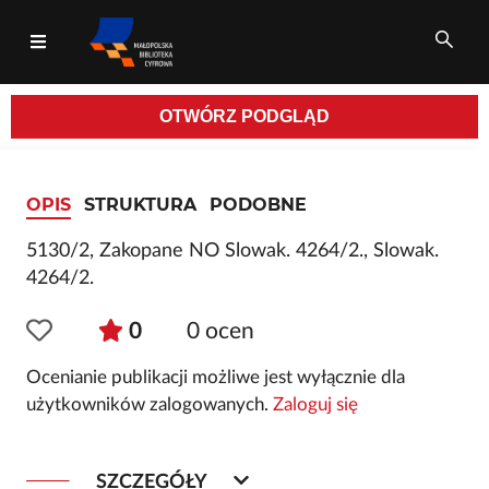
OTWÓRZ
PODGLĄD
Wszystkie pola
OPIS
STRUKTURA
PODOBNE
5130/2, Zakopane NO Slowak. 4264/2., Slowak.
4264/2.
0
0
ocen
Ocenianie publikacji możliwe jest wyłącznie dla
użytkowników zalogowanych.
Zaloguj się
SZCZEGÓŁY