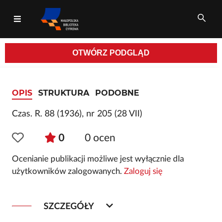
OTWÓRZ
PODGLĄD
Wszystkie pola
OPIS
STRUKTURA
PODOBNE
Czas. R. 88 (1936), nr 205 (28 VII)
0
0
ocen
Ocenianie publikacji możliwe jest wyłącznie dla
użytkowników zalogowanych.
Zaloguj się
SZCZEGÓŁY