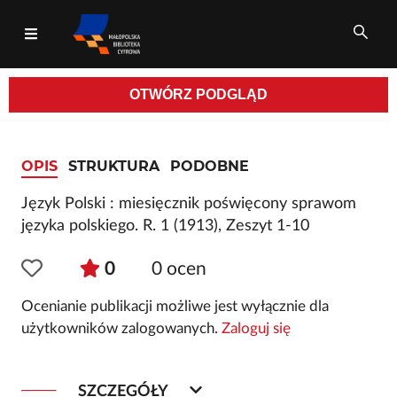
OTWÓRZ
PODGLĄD
Wszystkie pola
OPIS
STRUKTURA
PODOBNE
Język Polski : miesięcznik poświęcony sprawom
języka polskiego. R. 1 (1913), Zeszyt 1-10
0
0
ocen
Ocenianie publikacji możliwe jest wyłącznie dla
użytkowników zalogowanych.
Zaloguj się
SZCZEGÓŁY