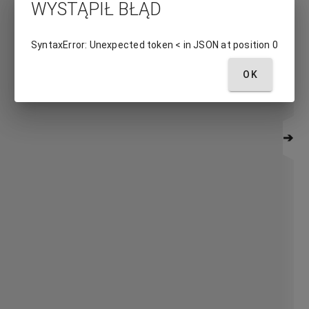
WYSTĄPIŁ BŁĄD
SyntaxError: Unexpected token < in JSON at position 0
OK
➔