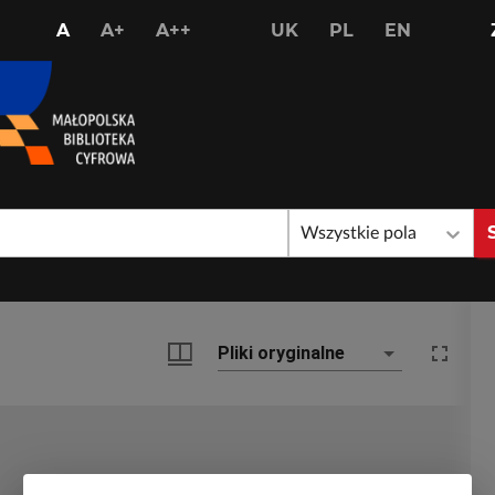
USTAW
USTAW
USTAW
A
A+
A++
UK
PL
EN
STANDARDOWY
WIĘKSZY
NAJWIĘKSZY
ROZMIAR
ROZMIAR
ROZMIAR
CZCIONKI
CZCIONKI
CZCIONKI
Wszystkie pola