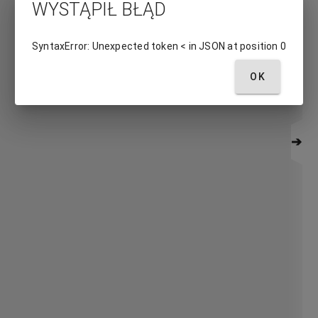
WYSTĄPIŁ BŁĄD
SyntaxError: Unexpected token < in JSON at position 0
OK
➔