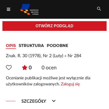
OTWÓRZ
PODGLĄD
Wszystkie pola
OPIS
STRUKTURA
PODOBNE
Znak. R. 30 (1978), Nr 2 (Luty) ꞊ Nr 284
0
0
ocen
Ocenianie publikacji możliwe jest wyłącznie dla
użytkowników zalogowanych.
Zaloguj się
SZCZEGÓŁY