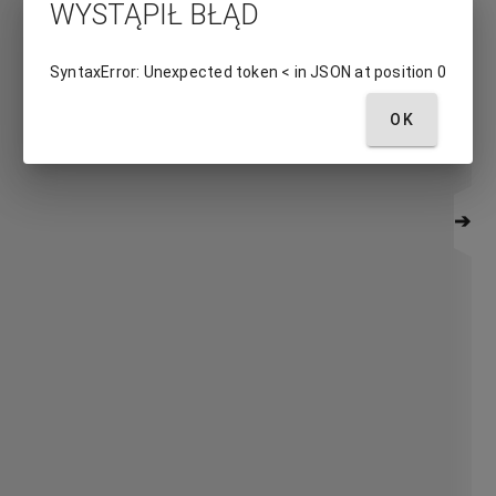
WYSTĄPIŁ BŁĄD
SyntaxError: Unexpected token < in JSON at position 0
OK
➔