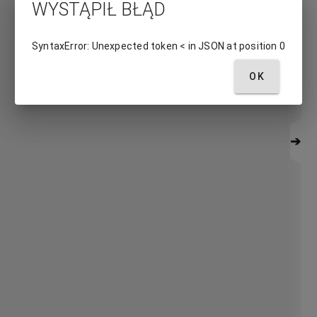
WYSTĄPIŁ BŁĄD
SyntaxError: Unexpected token < in JSON at position 0
OK
➔